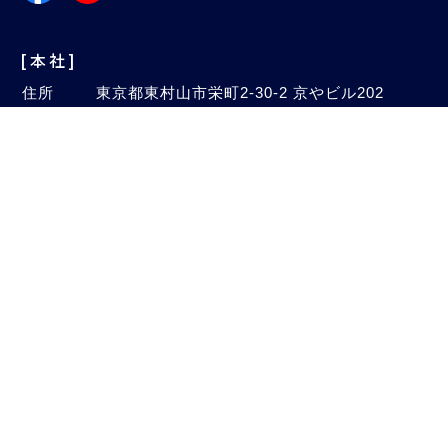
[本社]
住所
東京都東村山市栄町2-30-2 京やビル202
042（396）8118
TEL
042（396）5828
FAX
Email
info@autogalaxy.co.jp
[オートセンター]
住所
埼玉県新座市中野2-4-47
048（480）1005
TEL
048（480）1006
FAX