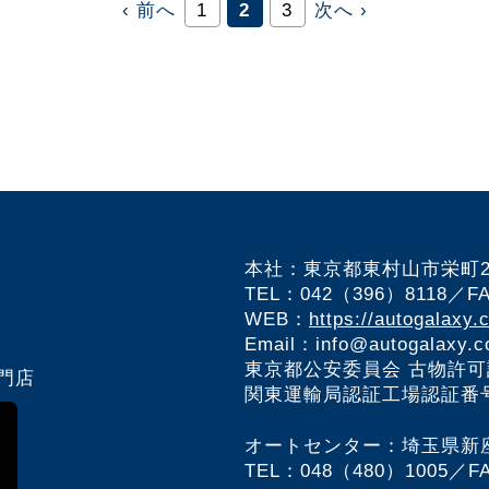
‹ 前へ
1
2
3
次へ ›
本社：東京都東村山市栄町2-3
TEL：042（396）8118／F
WEB：
https://autogalaxy.c
Email：info@autogalaxy.co
東京都公安委員会 古物許
門店
関東運輸局認証工場認証番号 
オートセンター：埼玉県新座市
TEL：048（480）1005／F