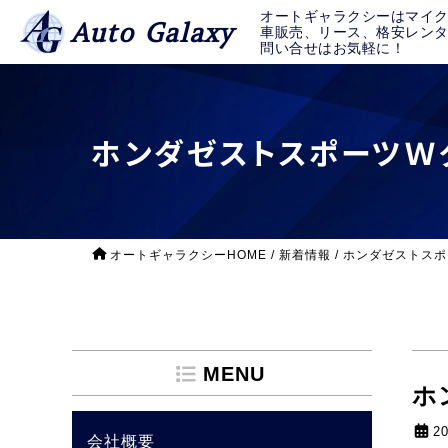
オートギャラクシーはマイ
Auto Galaxy
車販売、リース、格安レン
問い合せはお気軽に！
ホンダゼストスポーツＷ
オートギャラクシーHOME
/
新着情報
/
ホンダゼストスポ
MENU
ホ
2
会社概要