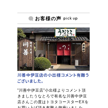
pick up
お客様の声
川善中伊豆店の小出様コメント有難う
ございました。
”川善中伊豆店”小出様よりコメント頂
きましたうなとろで有名な川善中伊豆
店さんこの度はトヨタコースターEXを
お買い上げ頂き有難う御座いました。