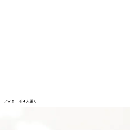
ーツＷターボ４人乗り