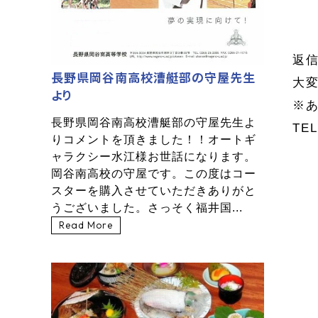
返
長野県岡谷南高校漕艇部の守屋先生
大
より
※
長野県岡谷南高校漕艇部の守屋先生よ
TEL
りコメントを頂きました！！オートギ
ャラクシー水江様お世話になります。
岡谷南高校の守屋です。この度はコー
スターを購入させていただきありがと
うございました。さっそく福井国...
Read More