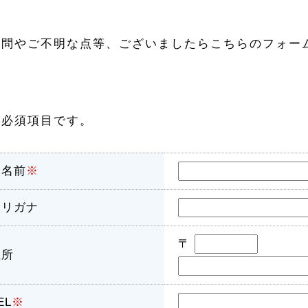
質問やご不明な点等、ございましたらこちらのフォー
は必須項目です。
お名前
※
フリガナ
〒
住所
EL
※