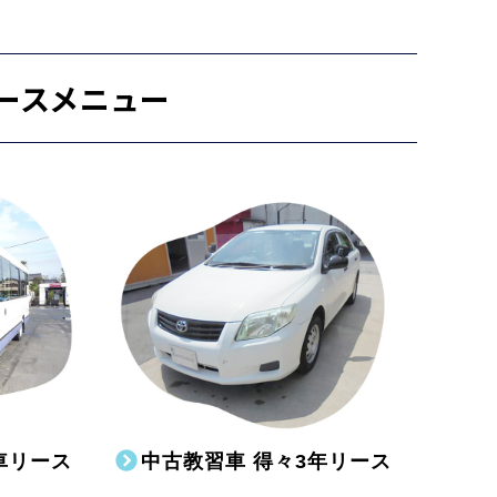
ースメニュー
車リース
中古教習車 得々3年リース