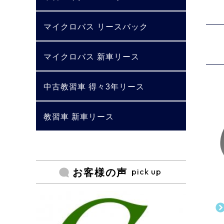
マイクロバス リースバック
マイクロバス 新車リース
中古教習車 得々3年リース
教習車 新車リース
pick up
お客様の声