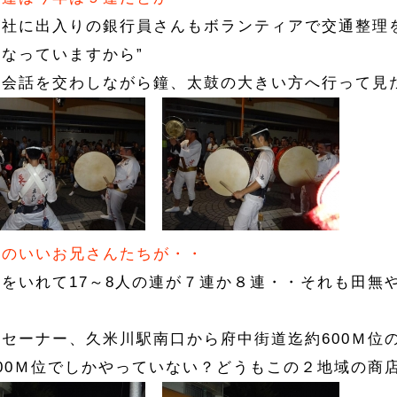
が社に出入りの銀行員さんもボランティアで交通整理を
なっていますから”
と会話を交わしながら鐘、太鼓の大きい方へ行って見
勢のいいお兄さんたちが・・
器をいれて17～8人の連が７連か８連・・それも田無
。
ーセーナー、久米川駅南口から府中街道迄約600Ｍ位
300Ｍ位でしかやっていない？どうもこの２地域の商