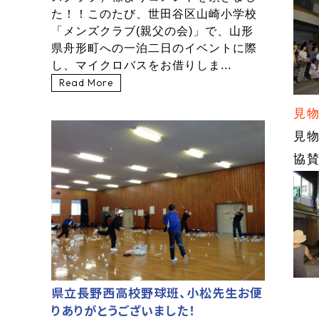
た！！このたび、世田谷区山崎小学校
「メンズクラブ(親父の会)」で、山形
県舟形町への一泊二日のイベントに際
し、マイクロバスをお借りしま...
Read More
見
見
協
県立長野西高校野球班、小松先生お便
りありがとうございました！