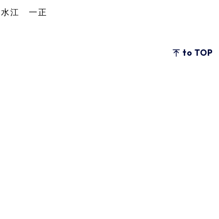
江 一正
to TOP