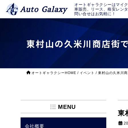
オートギャラクシーはマイ
Auto Galaxy
車販売、リース、格安レン
問い合せはお気軽に！
東村山の久米川商店街で
オートギャラクシーHOME
/
イベント
/
東村山の久米川商
MENU
東
2
会社概要