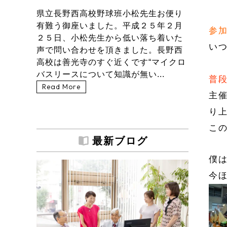
県立長野西高校野球班小松先生お便り
有難う御座いました。平成２５年２月
参
２５日、小松先生から低い落ち着いた
い
声で問い合わせを頂きました。長野西
高校は善光寺のすぐ近くです“マイクロ
バスリースについて知識が無い...
普
Read More
主
り
こ
最新ブログ
僕
今