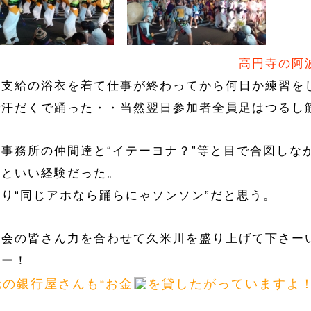
高円寺の阿
社支給の浴衣を着て仕事が終わってから何日か練習を
で汗だくで踊った・・当然翌日参加者全員足はつるし
日事務所の仲間達と“イテーヨナ？”等と目で合図しな
るといい経験だった。
はり“同じアホなら踊らにゃソンソン”だと思う。
店会の皆さん力を合わせて久米川を盛り上げて下さー
よー！
元の銀行屋さんも“お金
を貸したがっていますよ！