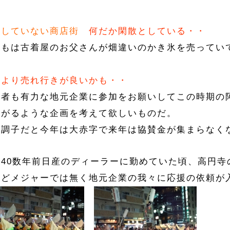
加していない商店街
何だか閑散としている・・
つもは古着屋のお父さんが畑違いのかき氷を売ってい
段より売れ行きが良いかも・・
催者も有力な地元企業に参加をお願いしてこの時期の
上がるような企画を考えて欲しいものだ。
の調子だと今年は大赤字で来年は協賛金が集まらなく
は40数年前日産のディーラーに勤めていた頃、高円
ほどメジャーでは無く地元企業の我々に応援の依頼が