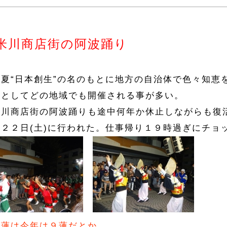
米川商店街の阿波踊り
の夏“日本創生”の名のもとに地方の自治体で色々知恵
玉としてどの地域でも開催される事が多い。
米川商店街の阿波踊りも途中何年か休止しながらも復
月２２日(土)に行われた。仕事帰り１９時過ぎにチョ
加蓮は今年は９蓮だとか