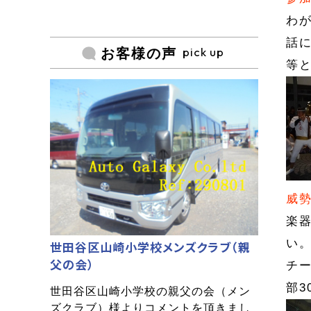
わ
話に
pick up
お客様の声
等
威
楽
い
世田谷区山崎小学校メンズクラブ（親
父の会）
チ
部
世田谷区山崎小学校の親父の会（メン
ズクラブ）様よりコメントを頂きまし