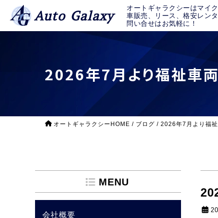
オートギャラクシーはマイ
Auto Galaxy
車販売、リース、格安レン
問い合せはお気軽に！
2026年7月より福祉車
オートギャラクシーHOME
/
ブログ
/
2026年7月より
MENU
2
2
会社概要