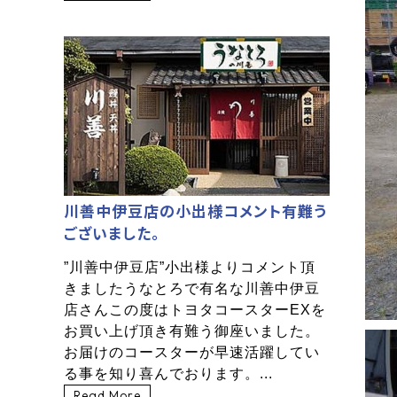
川善中伊豆店の小出様コメント有難う
ございました。
”川善中伊豆店”小出様よりコメント頂
きましたうなとろで有名な川善中伊豆
店さんこの度はトヨタコースターEXを
お買い上げ頂き有難う御座いました。
お届けのコースターが早速活躍してい
る事を知り喜んでおります。...
Read More