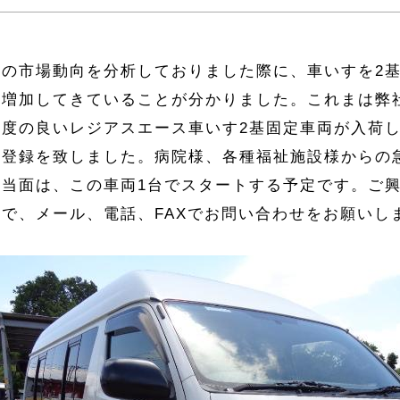
近の市場動向を分析しておりました際に、車いすを
2
に増加してきていることが分かりました。これまは弊
程度の良いレジアスエース車いす
2
基固定車両が入荷
て登録を致しました。病院様、各種福祉施設様からの
。当面は、この車両
1
台でスタートする予定です。ご
まで、メール、電話、
FAX
でお問い合わせをお願いし