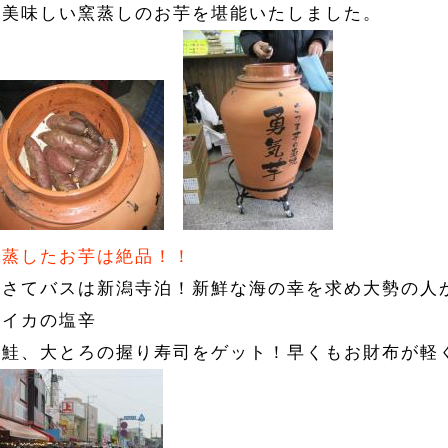
も美味しい窯蒸しのお芋を堪能いたしました。
で蒸したお芋は絶品！！
てさてバスは新潟寺泊！新鮮な海の幸を求め大勢の人
、イカの塩辛
巻鮭、大とろの握り寿司をゲット！早くもお財布が軽