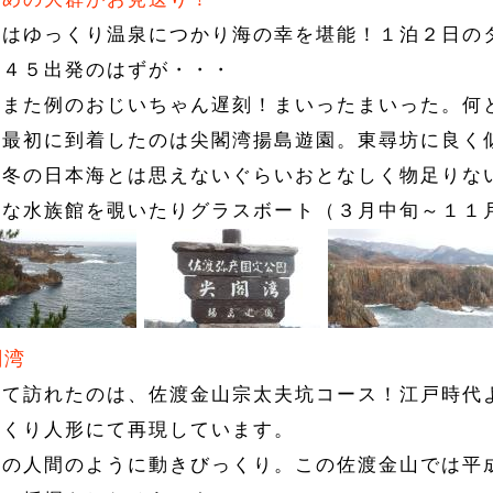
夜はゆっくり温泉につかり海の幸を堪能！１泊２日の
：４５出発のはずが・・・
たまた例のおじいちゃん遅刻！まいったまいった。何
ず最初に到着したのは尖閣湾揚島遊園。東尋坊に良く
為冬の日本海とは思えないぐらいおとなしく物足りな
さな水族館を覗いたりグラスボート（３月中旬～１１
閣湾
いて訪れたのは、佐渡金山宗太夫坑コース！江戸時代
らくり人形にて再現しています。
当の人間のように動きびっくり。この佐渡金山では平