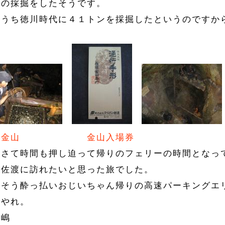
金の採掘をしたそうです。
のうち徳川時代に４１トンを採掘したというのですか
！
渡金山
金山入場券
てさて時間も押し迫って帰りのフェリーの時間となっ
り佐渡に訪れたいと思った旅でした。
うそう酔っ払いおじいちゃん帰りの高速パーキングエ
れやれ。
田嶋