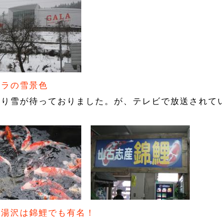
ーラの雪景色
はり雪が待っておりました。が、テレビで放送されて
。
後湯沢は錦鯉でも有名！