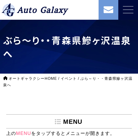
Auto Galaxy
ぶら～り・・青森県鰺ヶ沢温泉
へ
オートギャラクシーHOME
/
イベント
/
ぶら～り・・青森県鰺ヶ沢温
泉へ
MENU
上の
MENU
をタップするとメニューが開きます。