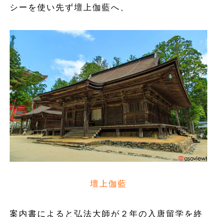
シーを使い先ず壇上伽藍へ、
壇上伽藍
案内書によると弘法大師が２年の入唐留学を終