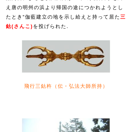
え唐の明州の浜より帰国の途につかれようとし
たとき“伽藍建立の地を示し給えと持って居た
三
鈷(さんこ)
を投げられた.
飛行三鈷杵（伝・弘法大師所持）