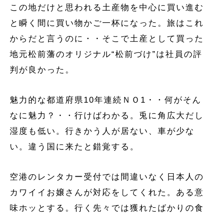
この地だけと思われる土産物を中心に買い進む
と瞬く間に買い物かご一杯になった。旅はこれ
からだと言うのに・・そこで土産として買った
地元松前藩のオリジナル“松前づけ”は社員の評
判が良かった。
魅力的な都道府県10年連続ＮＯ1・・何がそん
なに魅力？・・行けばわかる。兎に角広大だし
湿度も低い。行きかう人が居ない、車が少な
い。違う国に来たと錯覚する。
空港のレンタカー受付では間違いなく日本人の
カワイイお嬢さんが対応をしてくれた。ある意
味ホッとする。行く先々では獲れたばかりの食