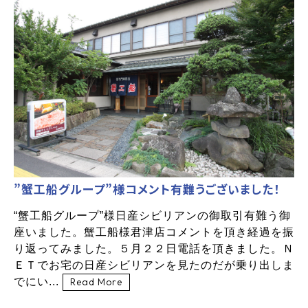
”蟹工船グループ”様コメント有難うございました！
“蟹工船グループ”様日産シビリアンの御取引有難う御
座いました。蟹工船様君津店コメントを頂き経過を振
り返ってみました。５月２２日電話を頂きました。Ｎ
ＥＴでお宅の日産シビリアンを見たのだが乗り出しま
でにい...
Read More