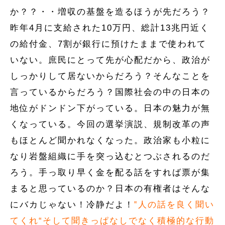
か？？・・増収の基盤を造るほうが先だろう？
昨年4月に支給された10万円、総計13兆円近く
の給付金、7割が銀行に預けたままで使われて
いない。庶民にとって先が心配だから、政治が
しっかりして居ないからだろう？そんなことを
言っているからだろう？国際社会の中の日本の
地位がドンドン下がっている。日本の魅力が無
くなっている。今回の選挙演説、規制改革の声
もほとんど聞かれなくなった。政治家も小粒に
なり岩盤組織に手を突っ込むとつぶされるのだ
ろう。手っ取り早く金を配る話をすれば票が集
まると思っているのか？日本の有権者はそんな
にバカじゃない！冷静だよ！
‟人の話を良く聞い
てくれ“そして聞きっぱなしでなく積極的な行動