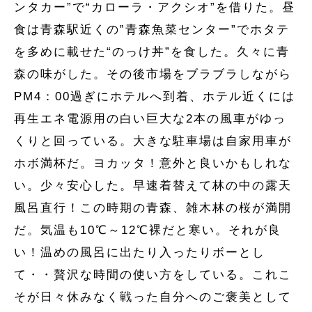
ンタカー”で“カローラ・アクシオ”を借りた。昼
食は青森駅近くの‟青森魚菜センター”でホタテ
を多めに載せた“のっけ丼”を食した。久々に青
森の味がした。その後市場をブラブラしながら
PM4：00過ぎにホテルへ到着、ホテル近くには
再生エネ電源用の白い巨大な2本の風車がゆっ
くりと回っている。大きな駐車場は自家用車が
ホボ満杯だ。ヨカッタ！意外と良いかもしれな
い。少々安心した。早速着替えて林の中の露天
風呂直行！この時期の青森、雑木林の桜が満開
だ。気温も10℃～12℃裸だと寒い。それが良
い！温めの風呂に出たり入ったりボーとし
て・・贅沢な時間の使い方をしている。これこ
そが日々休みなく戦った自分へのご褒美として