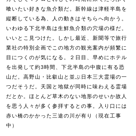
喰いたい好きな魚介類だ。新幹線は津軽半島を
縦断している為、人の動きはそちらへ向かう。
いわゆる下北半島は生鮮魚介類の穴場の様だ。
いいとこ見つけた。しかし最近、新聞等で旅行
業社の特別企画でこの地方の観光案内が頻繁に
目につくのが気になる。２日目、早めにホテル
を出発して約3時間、下北半島の中腹に有る恐
山だ。高野山・比叡山と並ぶ日本三大霊場の一
つだそうだ。天国と地獄が同時に味わえる霊場
だとか。ほとんど草木のない地形のせいか故人
を思う人々が多く参拝するとの事。入り口には
赤い橋のかかった三途の川が有り（現在工事
中）