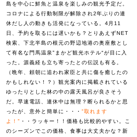
島を中心に鮮魚と温泉を楽しみの観光予定だ。
コロナによる行動制限が解除され2年ぶりの連
休だし人の動きも活発になっている。4月11
日、予約を取るには遅いかも？とりあえずNET
検索、下北半島の根元の野辺地港の奥座敷とし
て有名な門馬温泉”まかど観光ホテル“が目に入
った。源義経も立ち寄ったとの伝説も有る。
（晩年、頼朝に追われ家臣と共に傷を癒したの
かもしれない！？）観光案内に掲載されている
ゆったりとした林の中の露天風呂が良さそう
だ。早速電話、連休中は無理？断られるかと思
ったが、意外と簡単に・・・
”取れます
よ！”
・・ラッキー！！価格も比較的やすい。こ
のシーズンでこの価格、食事は大丈夫かな？新