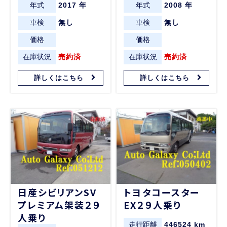
年式
2017 年
年式
2008 年
車検
無し
車検
無し
価格
価格
在庫状況
売約済
在庫状況
売約済
詳しくはこちら
詳しくはこちら
日産シビリアンSV
トヨタコースター
プレミアム架装２９
EX２９人乗り
人乗り
走行距離
446524 km