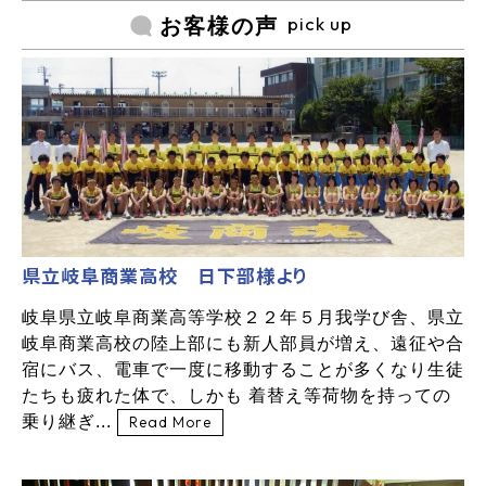
pick up
お客様の声
県立岐阜商業高校 日下部様より
岐阜県立岐阜商業高等学校２２年５月我学び舎、県立
岐阜商業高校の陸上部にも新人部員が増え、遠征や合
宿にバス、電車で一度に移動することが多くなり生徒
たちも疲れた体で、しかも 着替え等荷物を持っての
乗り継ぎ...
Read More