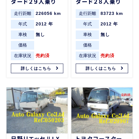
ダード２９人乗り
ダード２８人乗り
走行距離
226056 km
走行距離
83723 km
年式
2012 年
年式
2012 年
車検
無し
車検
無し
価格
価格
在庫状況
売約済
在庫状況
売約済
詳しくはこちら
詳しくはこちら
日野リエッセⅡLX
トヨタコースター