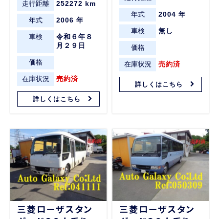
走行距離
252272 km
年式
2004 年
年式
2006 年
車検
無し
車検
令和６年８
月２９日
価格
価格
在庫状況
売約済
在庫状況
売約済
詳しくはこちら
詳しくはこちら
三菱ローザスタン
三菱ローザスタン