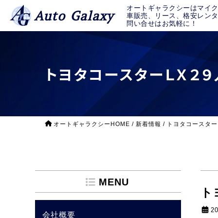
オートギャラクシーはマイ
Auto Galaxy
車販売、リース、格安レン
問い合せはお気軽に！
トヨタコースターＬＸ２９
オートギャラクシーHOME
/
新着情報
/
トヨタコースター
MENU
ト
2
会社概要