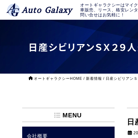
オートギャラクシーはマイ
Auto Galaxy
車販売、リース、格安レン
問い合せはお気軽に！
日産シビリアンＳＸ２９人
オートギャラクシーHOME
/
新着情報
/
日産シビリアンＳ
MENU
日
2
会社概要