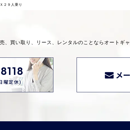
Ｘ２９人乗り
売、買い取り、リース、レンタルのことなら
オートギ
8118
メ
0(日曜定休)