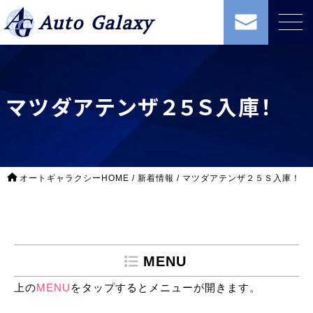
Auto Galaxy
マツダアテンザ２５Ｓ入庫！
オートギャラクシーHOME
/
新着情報
/
マツダアテンザ２５Ｓ入庫！
MENU
上の
MENU
をタップするとメニューが開きます。