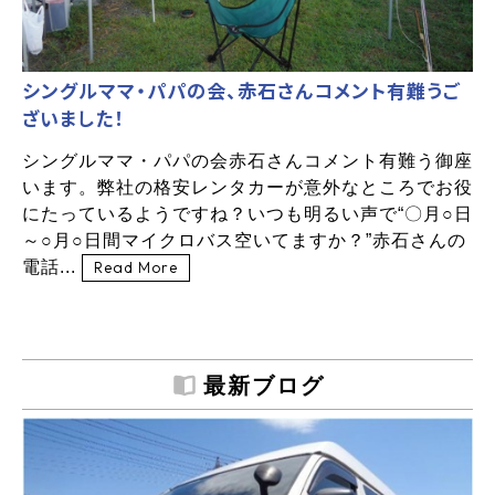
シングルママ・パパの会、赤石さんコメント有難うご
ざいました！
シングルママ・パパの会赤石さんコメント有難う御座
います。弊社の格安レンタカーが意外なところでお役
にたっているようですね？いつも明るい声で“〇月○日
～○月○日間マイクロバス空いてますか？”赤石さんの
電話...
Read More
最新ブログ