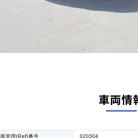
車両情
両管理(Ref)番号
020304