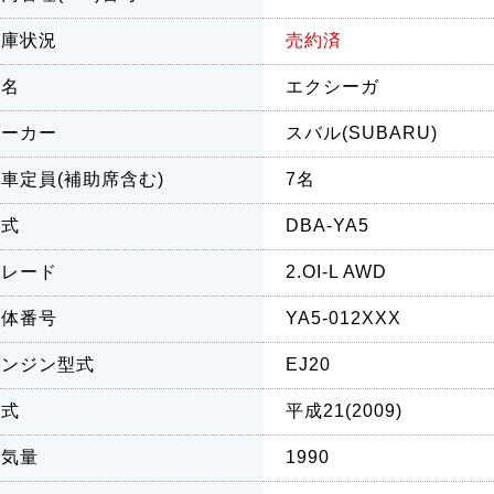
在庫状況
売約済
車名
エクシーガ
メーカー
スバル(SUBARU)
車定員(補助席含む)
7名
型式
DBA-YA5
グレード
2.OI-L AWD
車体番号
YA5-012XXX
エンジン型式
EJ20
年式
平成21(2009)
排気量
1990