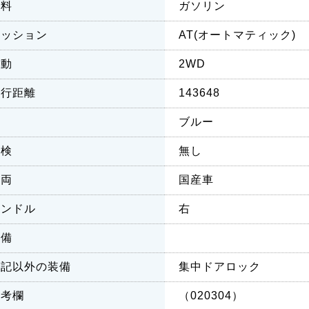
燃料
ガソリン
ミッション
AT(オートマティック)
駆動
2WD
走行距離
143648
色
ブルー
車検
無し
車両
国産車
ハンドル
右
装備
上記以外の装備
集中ドアロック
備考欄
（020304）