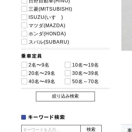
日野自動車(HINO)
三菱(MITSUBISHI)
ISUZU(いすゞ)
マツダ(MAZDA)
ホンダ(HONDA)
スバル(SUBARU)
乗車定員
2名〜9名
10名〜19名
20名〜29名
30名〜39名
40名〜49名
50名～70名
絞り込み検索
キーワード検索
検索
車