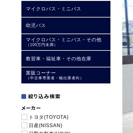
マイクロバス・ミニバス
幼児バス
マイクロバス・ミニバス・その他
（100万円未満）
教習車・福祉車・その他在庫
業販コーナー
（中古車専業者・輸出業者向）
絞り込み検索
メーカー
トヨタ(TOYOTA)
日産(NISSAN)