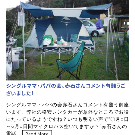
シングルママ・パパの会、赤石さんコメント有難うご
ざいました！
シングルママ・パパの会赤石さんコメント有難う御座
います。弊社の格安レンタカーが意外なところでお役
にたっているようですね？いつも明るい声で“〇月○日
～○月○日間マイクロバス空いてますか？”赤石さんの
電話...
Read More