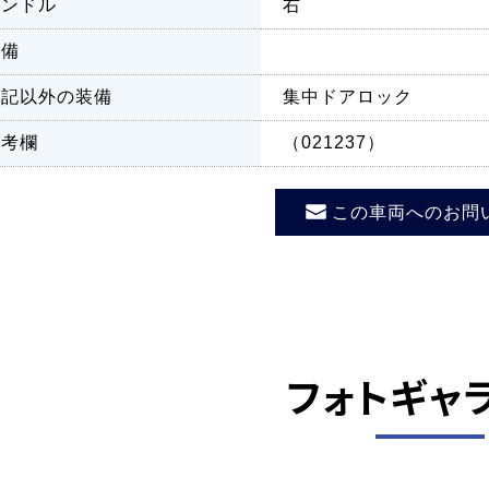
ハンドル
右
装備
上記以外の装備
集中ドアロック
備考欄
（021237）
この車両へのお問
フォトギャ