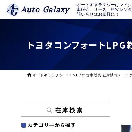
オートギャラクシーはマイ
Auto Galaxy
車販売、リース、格安レン
問い合せはお気軽に！
トヨタコンフォートLPG教
オートギャラクシーHOME
/
中古車販売 在庫情報
/
トヨタ
在庫検索
カテゴリーから探す