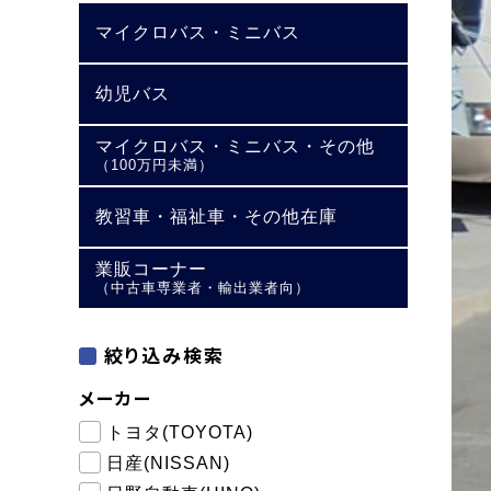
マイクロバス・ミニバス
幼児バス
マイクロバス・ミニバス・その他
（100万円未満）
教習車・福祉車・その他在庫
業販コーナー
（中古車専業者・輸出業者向）
絞り込み検索
メーカー
トヨタ(TOYOTA)
日産(NISSAN)