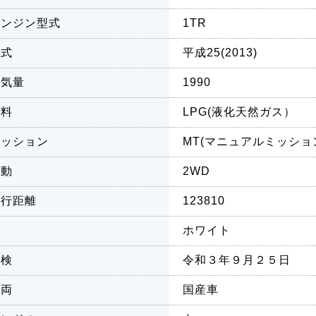
エンジン型式
1TR
年式
平成25(2013)
排気量
1990
燃料
LPG(液化天然ガス）
ミッション
MT(マニュアルミッショ
駆動
2WD
走行距離
123810
色
ホワイト
車検
令和３年９月２５日
車両
国産車