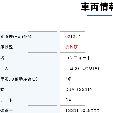
車両情
両管理(Ref)番号
021237
在庫状況
売約済
車名
コンフォート
メーカー
トヨタ(TOYOTA)
車定員(補助席含む)
5名
型式
DBA-TSS11Y
グレード
DX
車体番号
TSS11-9018XXX