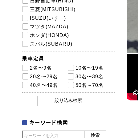
日野自動車(HINO)
三菱(MITSUBISHI)
ISUZU(いすゞ)
マツダ(MAZDA)
ホンダ(HONDA)
スバル(SUBARU)
乗車定員
2名〜9名
10名〜19名
20名〜29名
30名〜39名
40名〜49名
50名～70名
絞り込み検索
キーワード検索
検索