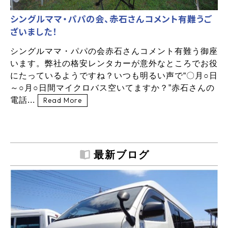
シングルママ・パパの会、赤石さんコメント有難うご
ざいました！
シングルママ・パパの会赤石さんコメント有難う御座
います。弊社の格安レンタカーが意外なところでお役
にたっているようですね？いつも明るい声で“〇月○日
～○月○日間マイクロバス空いてますか？”赤石さんの
電話...
Read More
最新ブログ