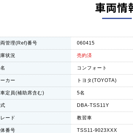
車両情
両管理(Ref)番号
060415
在庫状況
売約済
車名
コンフォート
メーカー
トヨタ(TOYOTA)
車定員(補助席含む)
5名
型式
DBA-TSS11Y
グレード
教習車
車体番号
TSS11-9023XXX