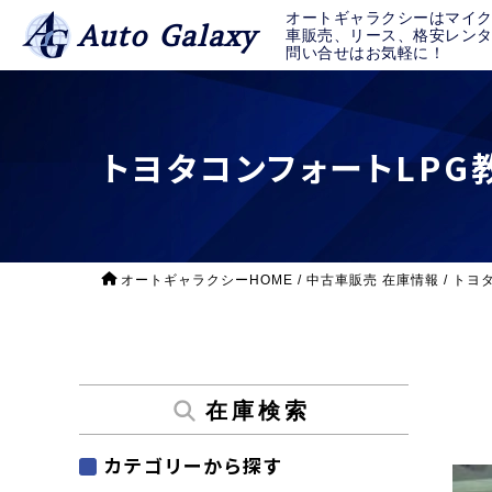
オートギャラクシーはマイ
Auto Galaxy
車販売、リース、格安レン
問い合せはお気軽に！
トヨタコンフォートLPG教
オートギャラクシーHOME
/
中古車販売 在庫情報
/
トヨタ
在庫検索
カテゴリーから探す