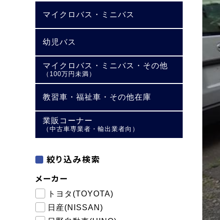
マイクロバス・ミニバス
幼児バス
マイクロバス・ミニバス・その他
（100万円未満）
教習車・福祉車・その他在庫
業販コーナー
（中古車専業者・輸出業者向）
絞り込み検索
メーカー
トヨタ(TOYOTA)
日産(NISSAN)