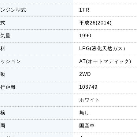
エンジン型式
1TR
年式
平成26(2014)
排気量
1990
燃料
LPG(液化天然ガス）
ミッション
AT(オートマティック)
駆動
2WD
走行距離
103749
色
ホワイト
車検
無し
車両
国産車