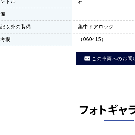
ハンドル
右
装備
上記以外の装備
集中ドアロック
備考欄
（060415）
この車両へのお問
フォトギャ