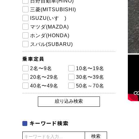
日野自動車(HINO)
三菱(MITSUBISHI)
ISUZU(いすゞ)
マツダ(MAZDA)
ホンダ(HONDA)
スバル(SUBARU)
乗車定員
2名〜9名
10名〜19名
20名〜29名
30名〜39名
40名〜49名
50名～70名
絞り込み検索
キーワード検索
検索