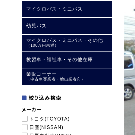
マイクロバス・ミニバス
幼児バス
マイクロバス・ミニバス・その他
（100万円未満）
教習車・福祉車・その他在庫
業販コーナー
（中古車専業者・輸出業者向）
絞り込み検索
メーカー
トヨタ(TOYOTA)
日産(NISSAN)