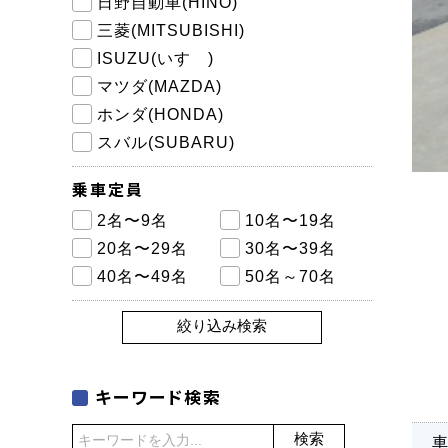
日野自動車(HINO)
三菱(MITSUBISHI)
ISUZU(いすゞ)
マツダ(MAZDA)
ホンダ(HONDA)
スバル(SUBARU)
乗車定員
2名〜9名
10名〜19名
20名〜29名
30名〜39名
40名〜49名
50名～70名
絞り込み検索
キーワード検索
検索
車