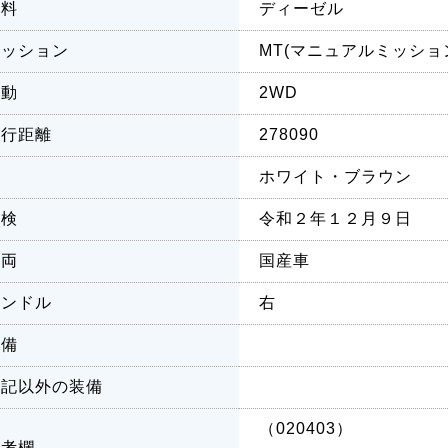
燃料
ディーゼル
ミッション
MT(マニュアルミッショ
駆動
2WD
走行距離
278090
色
ホワイト・ブラウン
車検
令和２年１２月９日
車両
国産車
ハンドル
右
装備
上記以外の装備
（020403）
備考欄