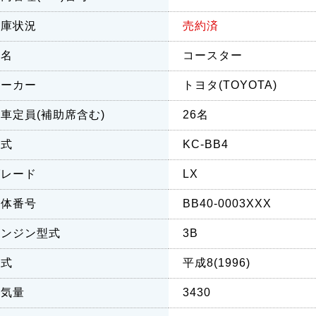
在庫状況
売約済
車名
コースター
メーカー
トヨタ(TOYOTA)
車定員(補助席含む)
26名
型式
KC-BB4
グレード
LX
車体番号
BB40-0003XXX
エンジン型式
3B
年式
平成8(1996)
排気量
3430