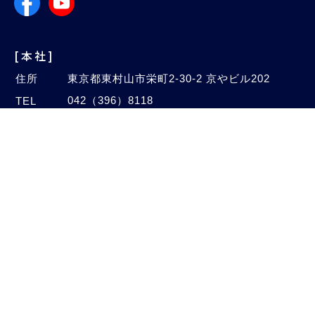
[本社]
住所
東京都東村山市栄町2-30-2 京やビル202
042（396）8118
TEL
042（396）5828
FAX
Email
info@autogalaxy.co.jp
[オートセンター]
住所
埼玉県新座市中野2-4-47
048（480）1005
TEL
048（480）1006
FAX