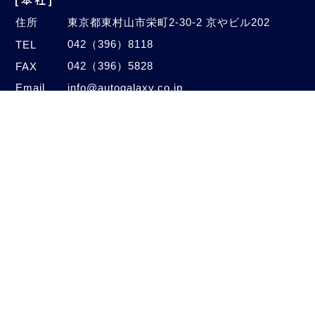
住所
東京都東村山市栄町2-30-2 京やビル202
042（396）8118
TEL
042（396）5828
FAX
Email
info@autogalaxy.co.jp
[オートセンター]
住所
埼玉県新座市中野2-4-47
048（480）1005
TEL
048（480）1006
FAX
©2020–2026 Auto Galaxy Co., Ltd.
All Rights Reserved.