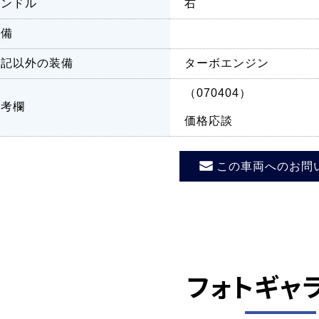
ハンドル
右
装備
上記以外の装備
ターボエンジン
（070404）
備考欄
価格応談
この車両へのお問
フォトギャ