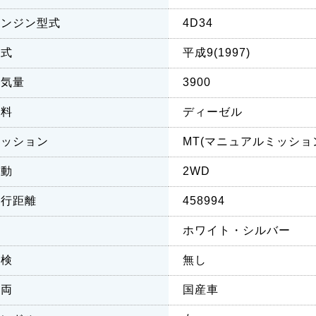
エンジン型式
4D34
年式
平成9(1997)
排気量
3900
燃料
ディーゼル
ミッション
MT(マニュアルミッショ
駆動
2WD
走行距離
458994
色
ホワイト・シルバー
車検
無し
車両
国産車