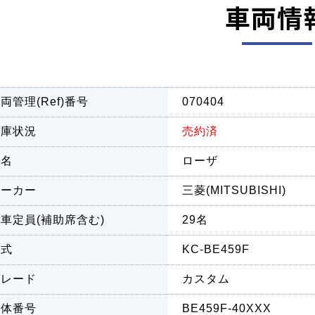
車両情
両管理(Ref)番号
070404
在庫状況
売約済
車名
ローザ
メーカー
三菱(MITSUBISHI)
車定員(補助席含む)
29名
型式
KC-BE459F
グレード
カスタム
車体番号
BE459F-40XXX