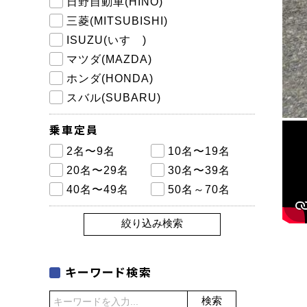
日野自動車(HINO)
三菱(MITSUBISHI)
ISUZU(いすゞ)
マツダ(MAZDA)
ホンダ(HONDA)
スバル(SUBARU)
乗車定員
2名〜9名
10名〜19名
20名〜29名
30名〜39名
40名〜49名
50名～70名
絞り込み検索
キーワード検索
検索