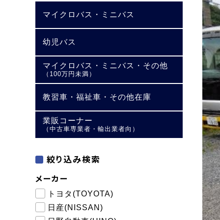
マイクロバス・ミニバス
幼児バス
マイクロバス・ミニバス・その他
（100万円未満）
教習車・福祉車・その他在庫
業販コーナー
（中古車専業者・輸出業者向）
絞り込み検索
メーカー
トヨタ(TOYOTA)
日産(NISSAN)