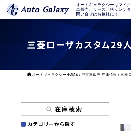
オートギャラクシーはマイ
Auto Galaxy
車販売、リース、格安レン
問い合せはお気軽に！
三菱ローザカスタム29
オートギャラクシーHOME
/
中古車販売 在庫情報
/
三菱
在庫検索
カテゴリーから探す