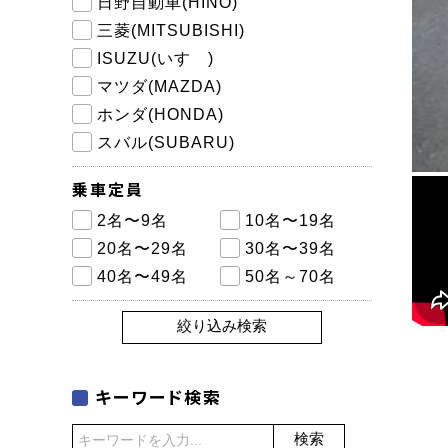
日野自動車(HINO)
三菱(MITSUBISHI)
ISUZU(いすゞ)
マツダ(MAZDA)
ホンダ(HONDA)
スバル(SUBARU)
乗車定員
2名〜9名
10名〜19名
20名〜29名
30名〜39名
40名〜49名
50名～70名
絞り込み検索
キーワード検索
検索