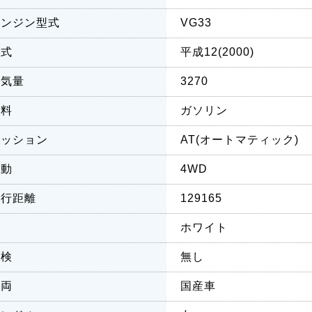
エンジン型式
VG33
年式
平成12(2000)
排気量
3270
燃料
ガソリン
ミッション
AT(オートマティック)
駆動
4WD
走行距離
129165
色
ホワイト
車検
無し
車両
国産車