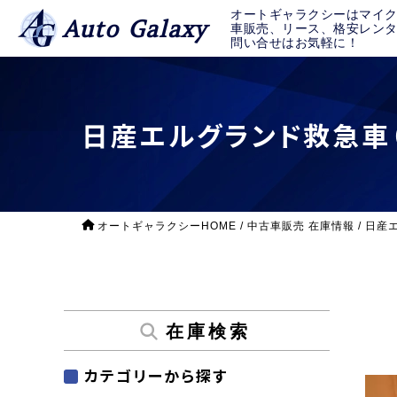
オートギャラクシーはマイ
Auto Galaxy
車販売、リース、格安レン
問い合せはお気軽に！
日産エルグランド救急車（
オートギャラクシーHOME
/
中古車販売 在庫情報
/
日産エ
在庫検索
カテゴリーから探す