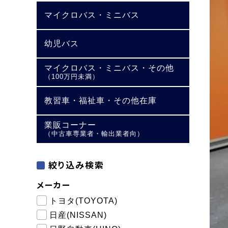
マイクロバス・ミニバス
幼児バス
マイクロバス・ミニバス・その他
（100万円未満）
教習車・福祉車・その他在庫
業販コーナー
（中古車専業者・輸出業者向）
絞り込み検索
メーカー
トヨタ(TOYOTA)
日産(NISSAN)