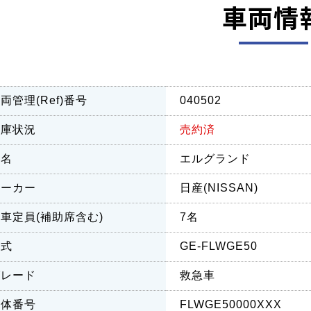
車両情
両管理(Ref)番号
040502
在庫状況
売約済
車名
エルグランド
メーカー
日産(NISSAN)
車定員(補助席含む)
7名
型式
GE-FLWGE50
グレード
救急車
車体番号
FLWGE50000XXX