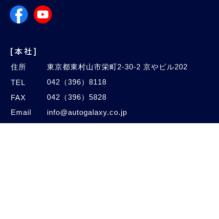
[本社]
住所
東京都東村山市栄町2-30-2 京やビル202
042（396）8118
TEL
042（396）5828
FAX
Email
info@autogalaxy.co.jp
[オートセンター]
住所
埼玉県新座市中野2-4-47
048（480）1005
TEL
048（480）1006
FAX