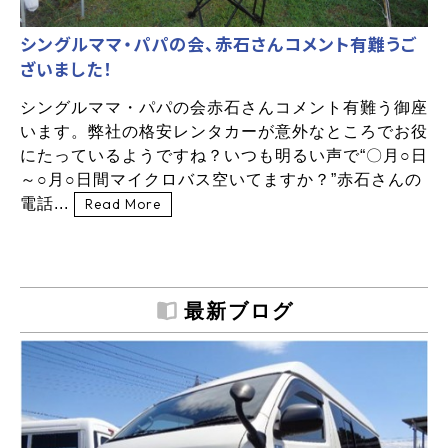
シングルママ・パパの会、赤石さんコメント有難うご
ざいました！
シングルママ・パパの会赤石さんコメント有難う御座
います。弊社の格安レンタカーが意外なところでお役
にたっているようですね？いつも明るい声で“〇月○日
～○月○日間マイクロバス空いてますか？”赤石さんの
電話...
Read More
最新ブログ