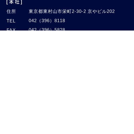
[本社]
住所
東京都東村山市栄町2-30-2 京やビル202
042（396）8118
TEL
042（396）5828
FAX
Email
info@autogalaxy.co.jp
[オートセンター]
住所
埼玉県新座市中野2-4-47
048（480）1005
TEL
048（480）1006
FAX
©2020–2026 Auto Galaxy Co., Ltd.
All Rights Reserved.