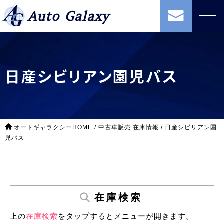
Auto Galaxy
日産シビリアン園児バス
オートギャラクシーHOME
/
中古車販売 在庫情報
/
日産シビリアン園
児バス
在庫検索
上の
在庫検索
をタップするとメニューが開きます。