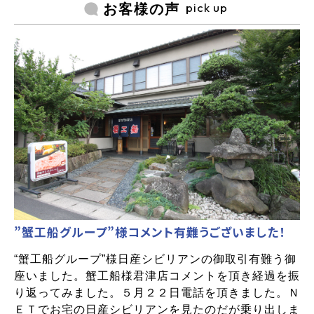
pick up
お客様の声
”蟹工船グループ”様コメント有難うございました！
“蟹工船グループ”様日産シビリアンの御取引有難う御
座いました。蟹工船様君津店コメントを頂き経過を振
り返ってみました。５月２２日電話を頂きました。Ｎ
ＥＴでお宅の日産シビリアンを見たのだが乗り出しま