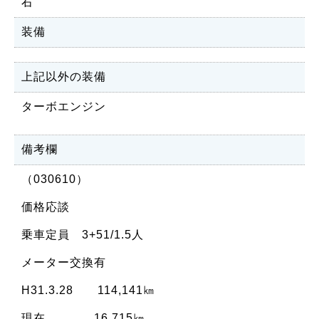
右
装備
上記以外の装備
ターボエンジン
備考欄
（030610）
価格応談
乗車定員 3+51/1.5人
メーター交換有
H31.3.28 114,141㎞
現在 16,715㎞