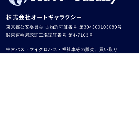
株式会社オートギャラクシー
東京都公安委員会 古物許可証番号 第304369103089号
関東運輸局認証工場認証番号 第4-7163号
中古バス・マイクロバス・福祉車等の販売、買い取り
リース、レンタル専門店
Follow Us on
[本社]
住所
東京都東村山市栄町2-30-2 京やビル202
042（396）8118
TEL
042（396）5828
FAX