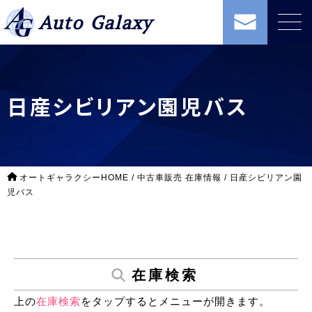
Auto Galaxy
日産シビリアン園児バス
オートギャラクシーHOME
/
中古車販売 在庫情報
/
日産シビリアン園
児バス
在庫検索
上の
在庫検索
をタップするとメニューが開きます。