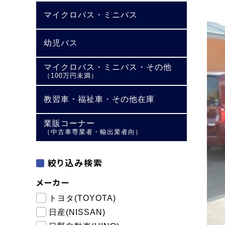
マイクロバス・ミニバス
幼児バス
マイクロバス・ミニバス・その他
（100万円未満）
教習車・福祉車・その他在庫
業販コーナー
（中古車専業者・輸出業者向）
絞り込み検索
メーカー
トヨタ(TOYOTA)
日産(NISSAN)