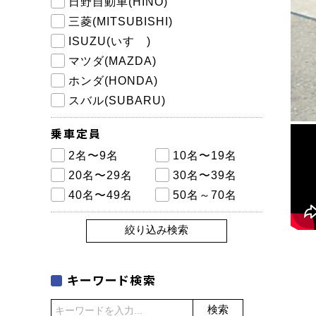
日野自動車(HINO)
三菱(MITSUBISHI)
ISUZU(いすゞ)
マツダ(MAZDA)
ホンダ(HONDA)
スバル(SUBARU)
乗車定員
2名〜9名
10名〜19名
20名〜29名
30名〜39名
40名〜49名
50名～70名
絞り込み検索
キーワード検索
検索