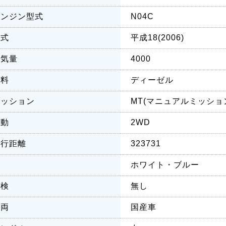
エンジン型式
N04C
年式
平成18(2006)
排気量
4000
燃料
ディーゼル
ミッション
MT(マニュアルミッショ
駆動
2WD
走行距離
323731
色
ホワイト・ブルー
車検
無し
車両
国産車