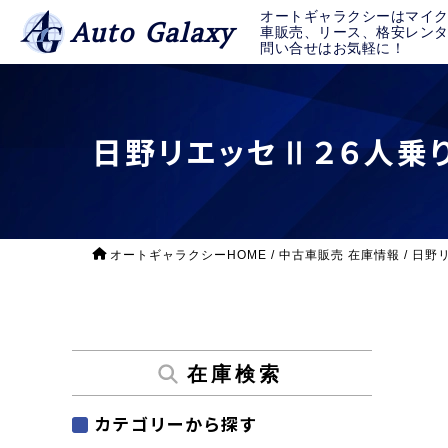
オートギャラクシーはマイ
Auto Galaxy
車販売、リース、格安レン
問い合せはお気軽に！
日野リエッセⅡ２６人乗
オートギャラクシーHOME
/
中古車販売 在庫情報
/
日野
在庫検索
カテゴリーから探す