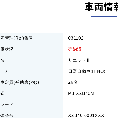
車両情
両管理(Ref)番号
031102
在庫状況
売約済
車名
リエッセⅡ
メーカー
日野自動車(HINO)
車定員(補助席含む)
26名
型式
PB-XZB40M
グレード
車体番号
XZB40-0001XXX