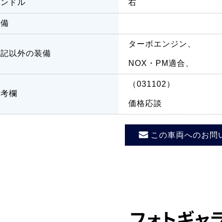
ハンドル
右
装備
ターボエンジン、
上記以外の装備
NOX・PM適合、
（031102）
備考欄
価格応談
この車両へのお問
フォトギャ