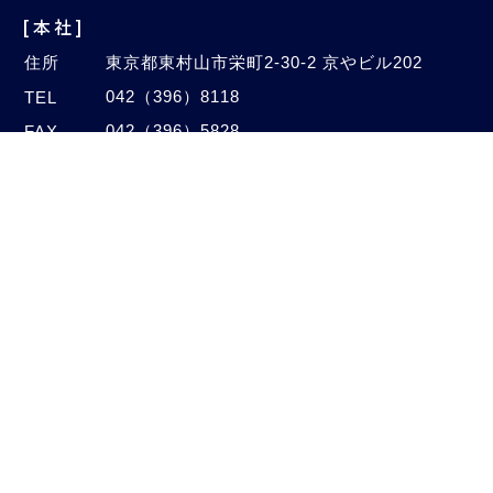
[本社]
住所
東京都東村山市栄町2-30-2 京やビル202
042（396）8118
TEL
042（396）5828
FAX
Email
info@autogalaxy.co.jp
[オートセンター]
住所
埼玉県新座市中野2-4-47
048（480）1005
TEL
048（480）1006
FAX
©2020–2026 Auto Galaxy Co., Ltd.
All Rights Reserved.