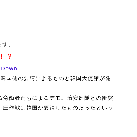
。
ます。
！？
k Down
い韓国側の要請によるものと韓国大使館が発
る労働者たちによるデモ。治安部隊との衝突
制圧作戦は韓国が要請したものだったという