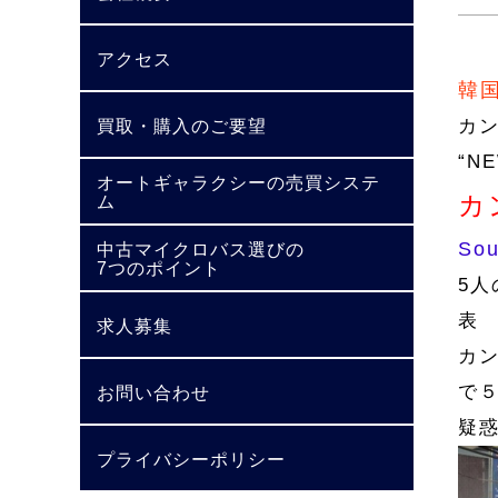
アクセス
韓
カ
買取・購入のご要望
“N
オートギャラクシーの売買システ
カ
ム
Sou
中古マイクロバス選びの
7つのポイント
5
表
求人募集
カ
で
お問い合わせ
疑
プライバシーポリシー