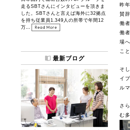
昨
走るSBTさんにインタビューを頂きま
した。SBTさんと言えば海外に32拠点
賛
を持ち従業員1.349人の所帯で年間12
働
万...
Read More
働
場
こ
最新ブログ
そ
イ
ルマ
さ
む