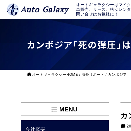
オートギャラクシーはマイ
Auto Galaxy
車販売、リース、格安レン
問い合せはお気軽に！
カンボジア「死の弾圧」
オートギャラクシーHOME
/
海外リポート
/
カンボジア「
MENU
カ
2
会社概要