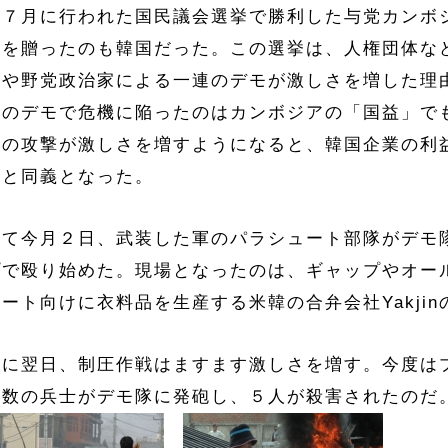
年７月に行われた国民議会選挙で勝利した与党カンボ
辞を贈ったのも韓国だった。この選挙は、人権団体な
者や野党政治家による一連のデモが激しさを増した理
者のデモで危機に陥ったのはカンボジアの「国益」で
への攻撃が激しさを増すようになると、韓国企業の利
とと同義となった。
して今月２日、武装した軍のパラシュート部隊がデモ
プで殴り始めた。現場となったのは、ギャップやオー
ート向けに衣料品を生産する米韓の合弁会社Yakji
らに翌日、制圧作戦はますます激しさを増す。今度は
多数の兵士がデモ隊に発砲し、５人が殺害されたのだ