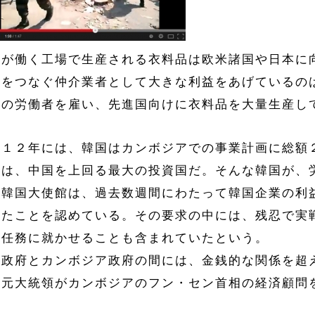
らが働く工場で生産される衣料品は欧米諸国や日本に
者をつなぐ仲介業者として大きな利益をあげているの
地の労働者を雇い、先進国向けに衣料品を大量生産し
０１２年には、韓国はカンボジアでの事業計画に総額
ては、中国を上回る最大の投資国だ。そんな韓国が、
。韓国大使館は、過去数週間にわたって韓国企業の利
きたことを認めている。その要求の中には、残忍で実
の任務に就かせることも含まれていたという。
国政府とカンボジア政府の間には、金銭的な関係を超
の元大統領がカンボジアのフン・セン首相の経済顧問