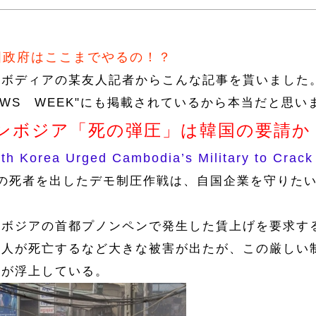
国政府はここまでやるの！？
ンボディアの某友人記者からこんな記事を貰いました
EWS WEEK"にも掲載されているから本当だと思い
ンボジア「死の弾圧」は韓国の要請か
th Korea Urged Cambodia’s Military to Crac
人の死者を出したデモ制圧作戦は、自国企業を守りた
ンボジアの首都プノンペンで発生した賃上げを要求す
５人が死亡するなど大きな被害が出たが、この厳しい
惑が浮上している。