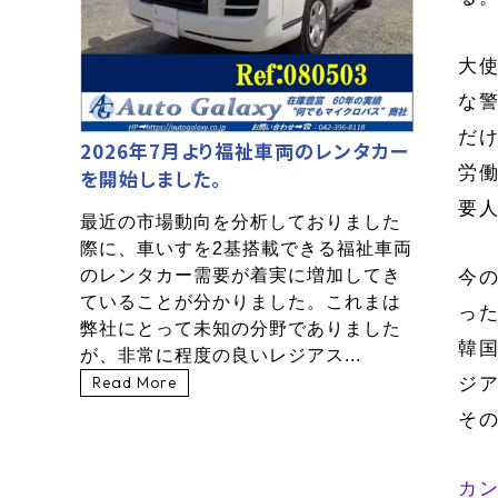
大
な
だ
2026年7月より福祉車両のレンタカー
労
を開始しました。
要
最近の市場動向を分析しておりました
際に、車いすを2基搭載できる福祉車両
のレンタカー需要が着実に増加してき
今
ていることが分かりました。これまは
った
弊社にとって未知の分野でありました
韓
が、非常に程度の良いレジアス...
Read More
ジ
そ
カ