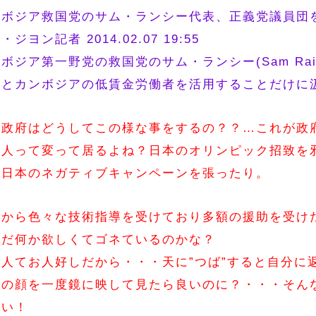
ンボジア救国党のサム・ランシー代表、正義党議員団
・ジヨン記者 2014.02.07 19:55
ボジア第一野党の救国党のサム・ランシー(Sam Ra
求とカンボジアの低賃金労働者を活用することだけに
国政府はどうしてこの様な事をするの？？…これが政
国人って変って居るよね？日本のオリンピック招致を
で日本のネガティブキャンペーンを張ったり。
本から色々な技術指導を受けており多額の援助を受け
まだ何か欲しくてゴネているのかな？
本人てお人好しだから・・・天に”つば”すると自分に
分の顔を一度鏡に映して見たら良いのに？・・・そん
たい！