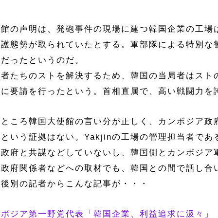
使館の声明は、発砲事件の現場に建つ韓国企業の工場
警護態勢が取られていたとする。軍部隊による特別な
けだったというのだ。
働者たちのストを解決するため、韓国の当局者はスト
人に要請を行ったという。首相直属で、高い戦闘力を
のところ韓国大使館の言い分が正しく、カンボジア政
という証拠はない。Yakjinの工場の管理担当者で
国政府と共謀などしていないし、韓国側とカンボジア
ア政府関係者などへの取材でも、韓国との間で話し合
の後別の記者からこんな記事が・・・
ンボジア第一野党代表「韓国企業、利益追求に汲々」