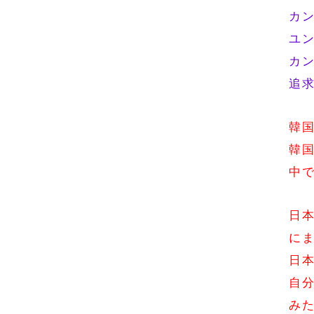
カ
ユン
カン
追
韓
韓
中
日
に
日
自
み