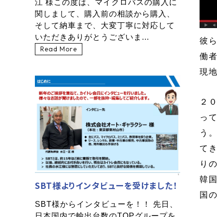
江 様この度は、マイクロバスの購入に
関しまして、購入前の相談から購入、
そして納車まで、大変丁寧に対応して
いただきありがとうございま...
彼
Read More
働
現
２
っ
う
て
り
韓
SBT様よりインタビューを受けました！
国
SBT様からインタビューを！！ 先日、
日本国内で輸出台数のTOPグループを