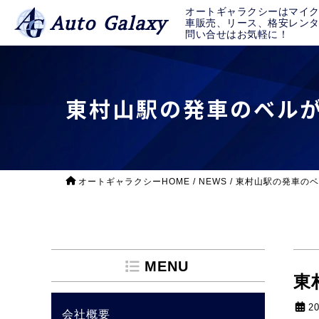
オートギャラクシーはマイ
Auto Galaxy
車販売、リース、格安レン
問い合せはお気軽に！
東村山駅の発車のベルが
オートギャラクシーHOME
/
NEWS
/
東村山駅の発車のベ
MENU
東
2
会社概要