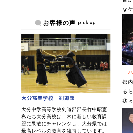
な
pick up
お客様の声
都
る
大分高等学校 剣道部
我
大分中学高等学校剣道部部長竹中昭憲
私たち大分高校は、常に新しい教育課
題に果敢にチャレンジし、大分県では
最高レベルの教育を維持しています。