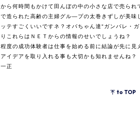
会から何時間もかけて田んぼの中の小さな店で売られ
間で造られた高齢の主婦グル―プの太巻きずしが美味
レッテすごくいいですネ？オバちゃん達“ガンバレ・ガ
はりこれらはＮＥＴからの情報のせいでしょうね？
る程度の成功体験者は仕事を始める前に結論が先に見
いアイデアを取り入れる事も大切かも知れませんね？
江一正
to TOP