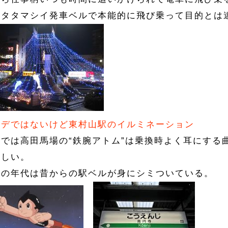
ケタタマシイ発車ベルで本能的に飛び乗って目的とは
ハデではないけど東村山駅のイルミネーション
内では高田馬場の“鉄腕アトム”は乗換時よく耳にする
らしい。
々の年代は昔からの駅ベルが身にシミついている。