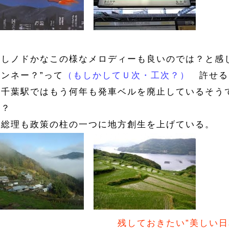
かしノドかなこの様なメロディーも良いのでは？と感
ンネー？”って
（もしかしてＵ次・工次？）
許せる
Ｒ千葉駅ではもう何年も発車ベルを廃止しているそう
か？
倍総理も政策の柱の一つに地方創生を上げている。
残しておきたい”美しい日