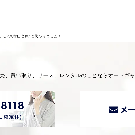
ルが”東村山音頭”に代わりました！
売、買い取り、リース、レンタルのことなら
オートギ
8118
メ
0(日曜定休)