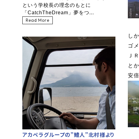
という学校長の理念のもとに
「CatchTheDream」夢をつ...
Read More
し
ゴメ
Ｊ
と
安
アカペラグループの”鱧人”北村様より