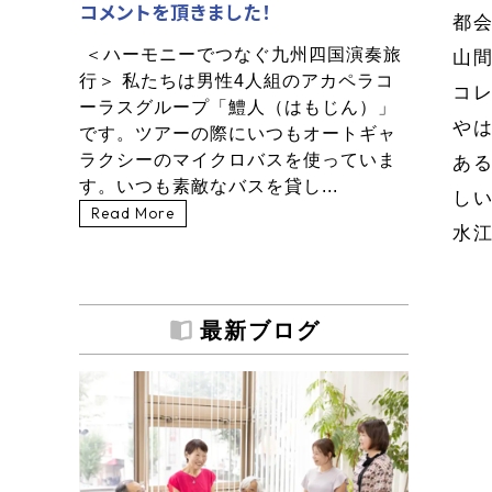
コメントを頂きました！
都
＜ハーモニーでつなぐ九州四国演奏旅
山
行＞ 私たちは男性4人組のアカペラコ
コ
ーラスグループ「鱧人（はもじん）」
や
です。ツアーの際にいつもオートギャ
ラクシーのマイクロバスを使っていま
あ
す。いつも素敵なバスを貸し...
し
Read More
水
最新ブログ