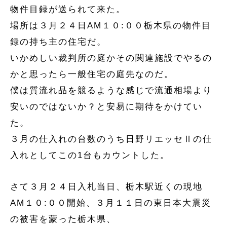
物件目録が送られて来た。
場所は３月２４日AM１０:００栃木県の物件目
録の持ち主の住宅だ。
いかめしい裁判所の庭かその関連施設でやるの
かと思ったら一般住宅の庭先なのだ。
僕は質流れ品を競るような感じで流通相場より
安いのではないか？と安易に期待をかけてい
た。
３月の仕入れの台数のうち日野リエッセⅡの仕
入れとしてこの1台もカウントした。
さて３月２４日入札当日、栃木駅近くの現地
AM１０:００開始、３月１１日の東日本大震災
の被害を蒙った栃木県、