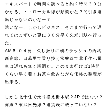
エキスパートで時間を調べると約２時間３０分
かかる。・・ローカル線が順調かな？間引き運
転じゃないのかなー？
遠いなー、しかしビジネス、そこまで行って遅
れてはまずいと更に３０分早く久米川駅へ行っ
た。
AM６:０４発、久し振りに朝のラッシュの西武
新宿線。日暮里で乗り換え常磐線で北千住へ電
車は遅れも無く順調だ。このまま行けば1時間
くらい早く着くお茶を飲みながら価格の整理が
出来る。
しかし北千住で乗り換え栃木駅？JRではない？
何線？東武日光線？運賃表に載っていない？