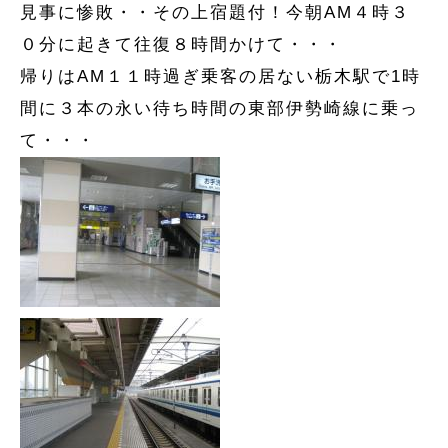
見事に惨敗・・その上宿題付！今朝AM４時３
０分に起きて往復８時間かけて・・・
帰りはAM１１時過ぎ乗客の居ない栃木駅で1時
間に３本の永い待ち時間の東部伊勢崎線に乗っ
て・・・