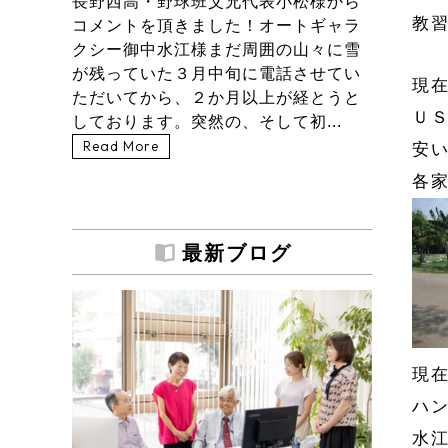
長野西高・野球班父兄代表小松様から
教
コメントを頂きました！オートギャラ
クシー御中水江様まだ周囲の山々に雪
が残っていた３月中旬に電話させてい
現
ただいてから、２か月以上が経とうと
ＵＳ
しております。突然の、そして初...
Read More
安
各
最新ブログ
現
ハ
水