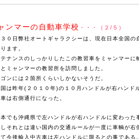
ャンマーの自動車学校
・・・（２/５）
月３０日弊社オートギャラクシーは、現在日本全国の
おります。
ンテナンスのしっかりしたこの教習車をミャンマーに
にとミャンマーの教習所を訪問しました。
ンゴンには２箇所くらいしかないそうだ。
の国は昨年(２０１０年)の１０月ハンドルが右ハンド
ち車は右側通行になった。
日本でも沖縄県で左ハンドルが右ハンドルに変わった
かしそれとは違い国内の交通ルールが一度に車輌が右
って今後輸入中古車は左ハンドルに限るとの事である