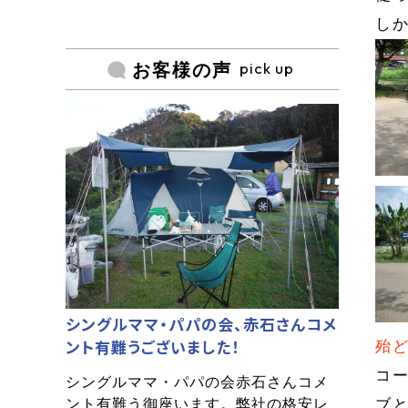
し
pick up
お客様の声
シングルママ・パパの会、赤石さんコメ
ント有難うございました！
殆
コ
シングルママ・パパの会赤石さんコメ
ント有難う御座います。弊社の格安レ
ブ