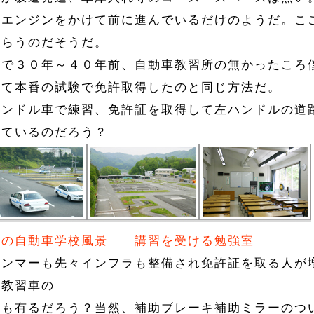
だエンジンをかけて前に進んでいるだけのようだ。こ
もらうのだそうだ。
本で３０年～４０年前、自動車教習所の無かったころ
して本番の試験で免許取得したのと同じ方法だ。
ハンドル車で練習、免許証を取得して左ハンドルの道
れているのだろう？
本の自動車学校風景
講習を受ける勉強室
ャンマーも先々インフラも整備され免許証を取る人が
古教習車の
要も有るだろう？当然、補助ブレーキ補助ミラーのつ