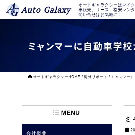
オートギャラクシーはマイ
Auto Galaxy
車販売、リース、格安レン
問い合せはお気軽に！
ミャンマーに自動車学校が有
オートギャラクシーHOME
/
海外リポート
/
ミャンマーに
MENU
ミ
2
会社概要