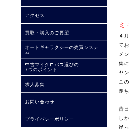
アクセス
ミ
買取・購入のご要望
４
て
オートギャラクシーの売買システ
ム
メ
集
中古マイクロバス選びの
7つのポイント
ヤ
こ
求人募集
即
お問い合わせ
昔
し
プライバシーポリシー
従