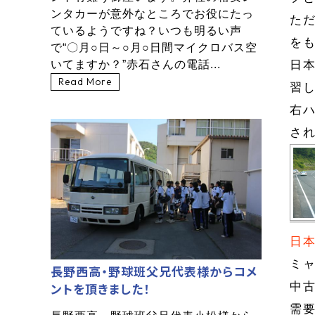
ンタカーが意外なところでお役にたっ
た
ているようですね？いつも明るい声
を
で“〇月○日～○月○日間マイクロバス空
いてますか？”赤石さんの電話...
日
Read More
習
右
さ
日
ミ
長野西高・野球班父兄代表様からコメ
中
ントを頂きました！
需