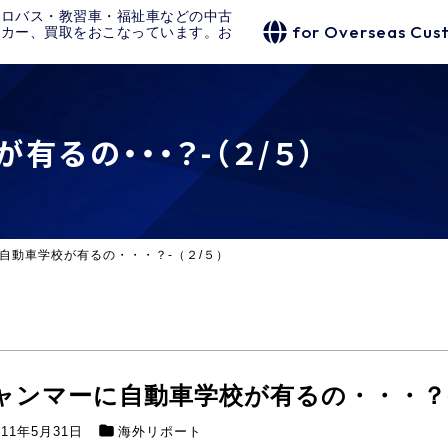
クロバス・教習車・福祉車などの中古
for Overseas Cus
タカー、買取をおこなっています。お
るの・・・？-（２/５）
自動車学校が有るの・・・？-（２/５）
ャンマーに自動車学校が有るの・・・？-
011年5月31日
海外リポート