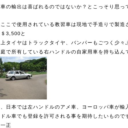
習車の輸出は喜ばれるのではないか？とこっそり思っ
在ここで使用されている教習車は現地で手造りで製造さ
＄3,500と
い上タイヤはトラックタイヤ、バンパーもごつく少々
家庭で所有している右ハンドルの自家用車を持ち込ん
在、日本では左ハンドルのアメ車、ヨーロッパ車が輸
ンドル車でも登録を許可される事を期待したいもので
江一正