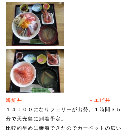
海鮮丼
甘エビ丼
１４：００になりフェリーが出発。１時間３５
分で天売島に到着予定。
比較的早めに乗船できたのでカーペットの広い