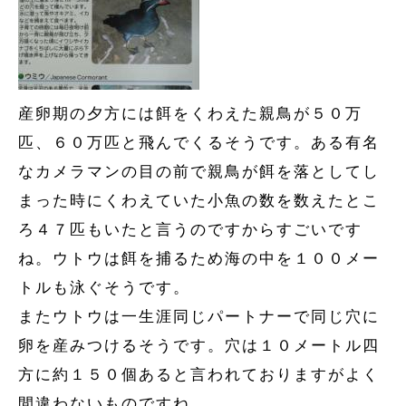
産卵期の夕方には餌をくわえた親鳥が５０万
匹、６０万匹と飛んでくるそうです。ある有名
なカメラマンの目の前で親鳥が餌を落としてし
まった時にくわえていた小魚の数を数えたとこ
ろ４７匹もいたと言うのですからすごいです
ね。ウトウは餌を捕るため海の中を１００メー
トルも泳ぐそうです。
またウトウは一生涯同じパートナーで同じ穴に
卵を産みつけるそうです。穴は１０メートル四
方に約１５０個あると言われておりますがよく
間違わないものですね。