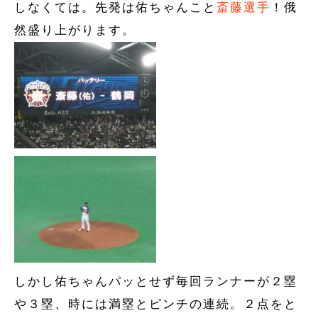
しなくては。先発は佑ちゃんこと
斎藤選手
！俄
然盛り上がります。
しかし佑ちゃんパッとせず毎回ランナーが２塁
や３塁、時には満塁とピンチの連続。２点をと