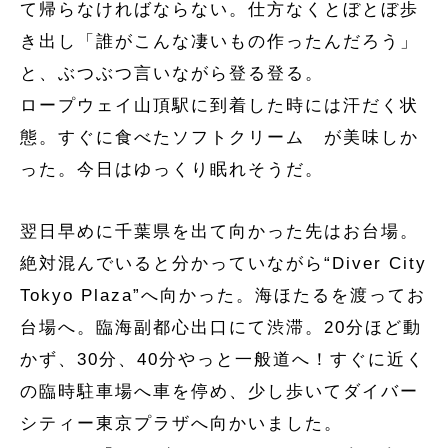
て帰らなければならない。仕方なくとぼとぼ歩
き出し「誰がこんな凄いもの作ったんだろう」
と、ぶつぶつ言いながら登る登る。
ロープウェイ山頂駅に到着した時には汗だく状
態。すぐに食べたソフトクリーム
が美味しか
った。今日はゆっくり眠れそうだ。
翌日早めに千葉県を出て向かった先はお台場。
絶対混んでいると分かっていながら“Diver City
Tokyo Plaza”へ向かった。海ほたるを渡ってお
台場へ。臨海副都心出口にて渋滞。20分ほど動
かず、30分、40分やっと一般道へ！すぐに近く
の臨時駐車場へ車を停め、少し歩いてダイバー
シティー東京プラザへ向かいました。