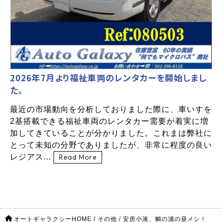
2026年7月より福祉車両のレンタカーを開始しまし
た。
最近の市場動向を分析しておりました際に、車いすを
2基搭載できる福祉車両のレンタカー需要が着実に増
加してきていることが分かりました。これまは弊社に
とって未知の分野でありましたが、非常に程度の良い
レジアス...
Read More
オートギャラクシーHOME
/
その他
/
安房小湊、鯛の浦の昼メシ！