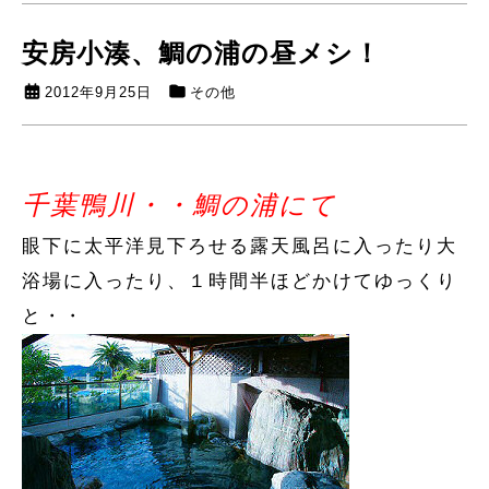
安房小湊、鯛の浦の昼メシ！
2012年9月25日
その他
千葉鴨川・・鯛の浦にて
眼下に太平洋見下ろせる露天風呂に入ったり大
浴場に入ったり、１時間半ほどかけてゆっくり
と・・