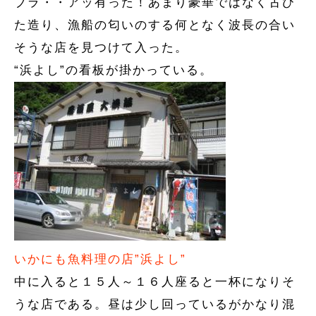
ブラ・・アッ有った！あまり豪華ではなく古び
た造り、漁船の匂いのする何となく波長の合い
そうな店を見つけて入った。
“浜よし”の看板が掛かっている。
いかにも魚料理の店”浜よし”
中に入ると１５人～１６人座ると一杯になりそ
うな店である。昼は少し回っているがかなり混