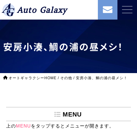
Auto Galaxy
安房小湊、鯛の浦の昼メシ！
オートギャラクシーHOME
/
その他
/
安房小湊、鯛の浦の昼メシ！
MENU
上の
MENU
をタップするとメニューが開きます。