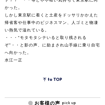
ド？？
・・等とやや暗い気持ちで東京駅に向
かった。
しかし東京駅に着くと土産をドッサリかかえた
帰省客や仕事中のビジネスマン、人ゴミと物凄
い熱気で溢れている。
・・・“モタモタシテいると取り残される
ぞ”・・と影の声、に励まされ山手線に乗り自宅
へ向かった。
水江一正
to TOP
pick up
お客様の声