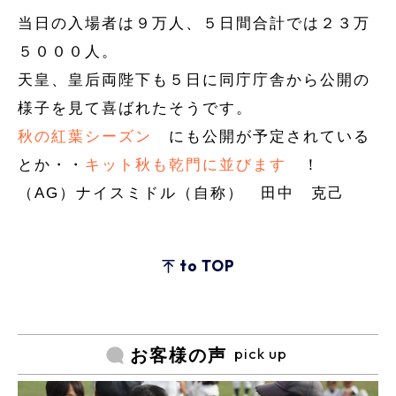
当日の入場者は９万人、５日間合計では２３万
５０００人。
天皇、皇后両陛下も５日に同庁庁舎から公開の
様子を見て喜ばれたそうです。
秋の紅葉シーズン
にも公開が予定されている
とか・・
キット秋も乾門に並びます
！
（AG）ナイスミドル（自称） 田中 克己
to TOP
pick up
お客様の声