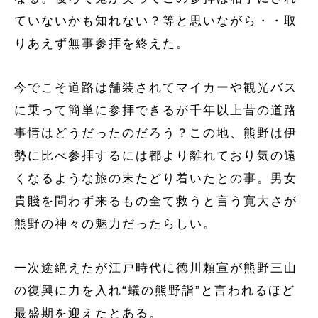
ていないかも知れない？等と思いながら・・取
りあえず無事参拝を終えた。
今でこそ道路は舗装されてマイカーや観光バス
に乗って簡単に参拝できるが千年以上昔の道路
事情はどうだったのだろう？この地、熊野は伊
勢に比べ参拝するには都より離れており気の遠
くなるような旅の末たどり着いたとの事。男女
貴賤を問わず来るもの全て救うと言う寛大さが
熊野の神々の魅力だったらしい。
一次途絶えたが江戸時代に徳川頼宣が熊野三山
の復興に力を入れ“蟻の熊野詣”と言われるほど
最盛期を迎えたとある。