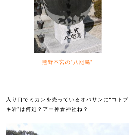
熊野本宮の”八咫烏”
入り口でミカンを売っているオバサンに“コトブ
キ岩”は何処？アー神倉神社ね？