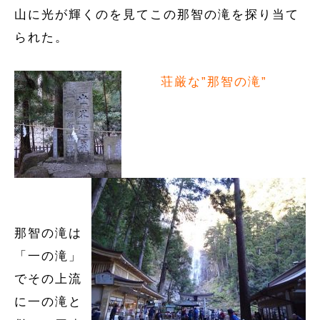
山に光が輝くのを見てこの那智の滝を探り当て
られた。
荘厳な”那智の滝”
那智の滝は
「一の滝」
でその上流
に一の滝と