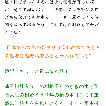
足１日で参拝をするのは少し無理が有った様
だ。そこで思い出す。「伊勢に７度熊野に３度
どちら欠けても片参り」・・も一度ゆっくり時
間を取って出直そう。これでは御利益も半分だ
ろうな？
”日本での観光の始まりは巡礼の旅でありそ
の起源は熊野詣であると云われている”
追記：ちょっと気になる話！
速玉神社入り口の樹齢千年のなぎの木と那
智大社の樹齢８５０年の楠の木は共に平重
盛に手植えをされたとある。すると平重盛