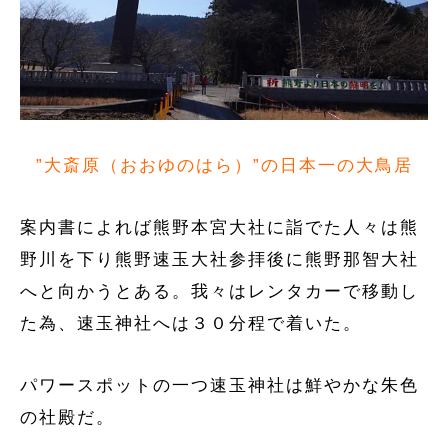
”大斎原（おおゆのはら）”の日本一の大鳥居
案内書によれば熊野本宮大社に詣でた人々は熊
野川を下り熊野速玉大社参拝後に熊野那智大社
へと向かうとある。我々はレンタカーで移動し
た為、速玉神社へは３０分程で着いた。
パワースポットの一つ速玉神社は鮮やかな朱色
の社殿だ。