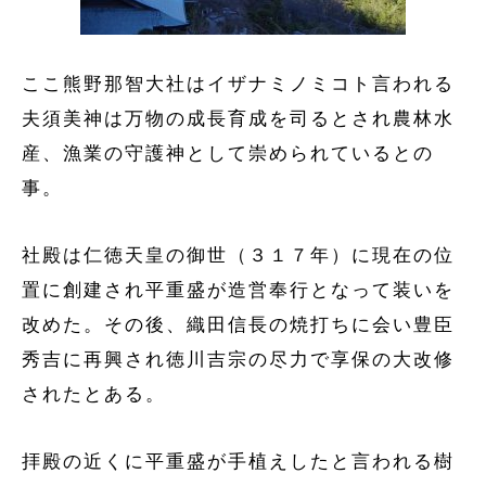
ここ熊野那智大社はイザナミノミコト言われる
夫須美神は万物の成長育成を司るとされ農林水
産、漁業の守護神として崇められているとの
事。
社殿は仁徳天皇の御世（３１７年）に現在の位
置に創建され平重盛が造営奉行となって装いを
改めた。その後、織田信長の焼打ちに会い豊臣
秀吉に再興され徳川吉宗の尽力で享保の大改修
されたとある。
拝殿の近くに平重盛が手植えしたと言われる樹