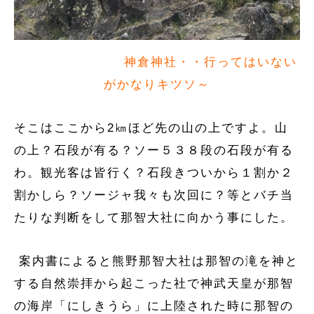
神倉神社・・行ってはいない
がかなりキツソ～
そこはここから2㎞ほど先の山の上ですよ。山
の上？石段が有る？ソー５３８段の石段が有る
わ。観光客は皆行く？石段きついから１割か２
割かしら？ソージャ我々も次回に？等とバチ当
たりな判断をして那智大社に向かう事にした。
案内書によると熊野那智大社は那智の滝を神と
する自然崇拝から起こった社で神武天皇が那智
の海岸「にしきうら」に上陸された時に那智の