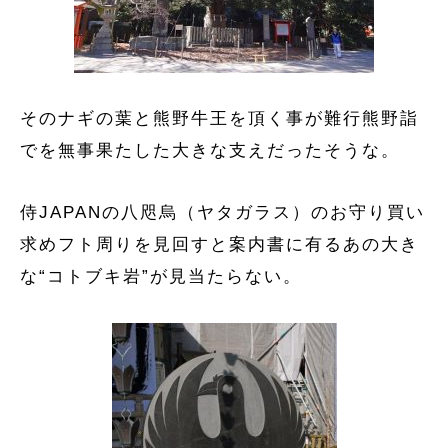
そのナギの葉と熊野牛王を頂く事が難行熊野詣
でを無事果たした大きな支えだったそうな。
侍JAPANの八咫烏（ヤタガラス）のお守り買い
求めフト周りを見回すと案内書に有るあの大き
な“コトブキ岩”が見当たらない。