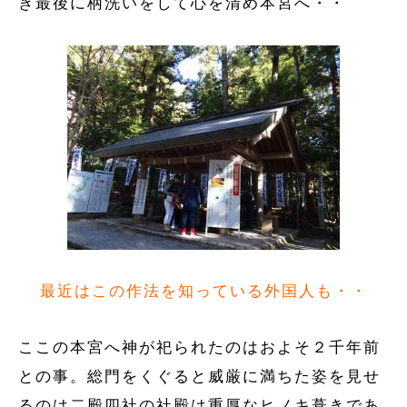
ぎ最後に柄洗いをして心を清め本宮へ・・
最近はこの作法を知っている外国人も・・
ここの本宮へ神が祀られたのはおよそ２千年前
との事。総門をくぐると威厳に満ちた姿を見せ
るのは二殿四社の社殿は重厚なヒノキ葺きであ