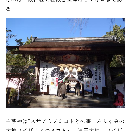
る。
主蔡神は“スサノウノミコトとの事、左ふすみの
大神（イザナミのミコト）、速玉大神、（イザ