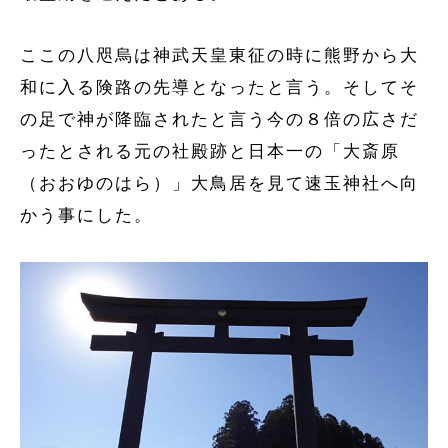
ここの八咫烏は神武天皇東征の時に熊野から大
和に入る険路の先導となったと言う。そしてそ
の足で神が降臨されたと言う今の８倍の広さだ
ったとされる元の社殿跡と日本一の「大斎原
（おおゆのはら）」大鳥居を見て速玉神社へ向
かう事にした。