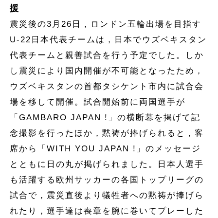
援
震災後の3月26日，ロンドン五輪出場を目指す
U-22日本代表チームは，日本でウズベキスタン
代表チームと親善試合を行う予定でした。しか
し震災により国内開催が不可能となったため，
ウズベキスタンの首都タシケント市内に試合会
場を移して開催。試合開始前に両国選手が
「GAMBARO JAPAN !」の横断幕を掲げて記
念撮影を行ったほか，黙祷が捧げられると，客
席から「WITH YOU JAPAN !」のメッセージ
とともに日の丸が掲げられました。日本人選手
も活躍する欧州サッカーの各国トップリーグの
試合で，震災直後より犠牲者への黙祷が捧げら
れたり，選手達は喪章を腕に巻いてプレーした