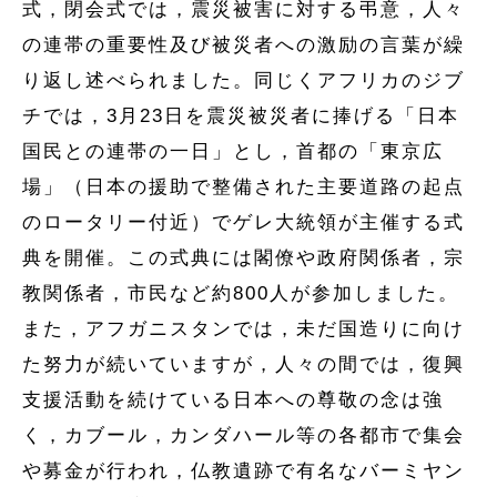
式，閉会式では，震災被害に対する弔意，人々
の連帯の重要性及び被災者への激励の言葉が繰
り返し述べられました。同じくアフリカのジブ
チでは，3月23日を震災被災者に捧げる「日本
国民との連帯の一日」とし，首都の「東京広
場」（日本の援助で整備された主要道路の起点
のロータリー付近）でゲレ大統領が主催する式
典を開催。この式典には閣僚や政府関係者，宗
教関係者，市民など約800人が参加しました。
また，アフガニスタンでは，未だ国造りに向け
た努力が続いていますが，人々の間では，復興
支援活動を続けている日本への尊敬の念は強
く，カブール，カンダハール等の各都市で集会
や募金が行われ，仏教遺跡で有名なバーミヤン