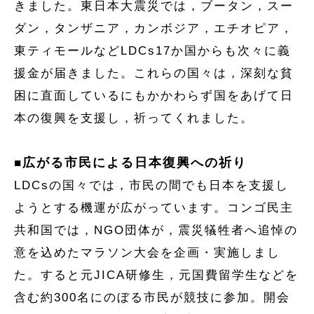
きました。東日本大震災では，ブータン，スー
ダン，タンザニア，カンボジア，エチオピア，
東ティモールなどLDCs17か国からも次々に義
援金が届きました。これらの国々は，深刻な貧
困に直面しているにもかかわらず国をあげて日
本の復興を支援し，祈ってくれました。
広がる市民による日本復興への祈り
■
LDCsの国々では，市民の間でも日本を支援し
ようとする機運が広がっています。コンゴ民主
共和国では，NGO団体が，震災犠牲者へ追悼の
意を込めたマラソン大会を企画・実施しまし
た。すると元JICA研修生，元国費留学生などを
含む約300名にのぼる市民が競技に参加。開会