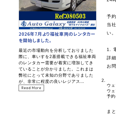
予
当
い
2026年7月より福祉車両のレンタカー
を開始しました。
1.
最近の市場動向を分析しておりました
際に、車いすを2基搭載できる福祉車両
詳
のレンタカー需要が着実に増加してき
お問
ていることが分かりました。これまは
弊社にとって未知の分野でありました
が、非常に程度の良いレジアス...
ウェ
Read More
ウェ
予約
ま