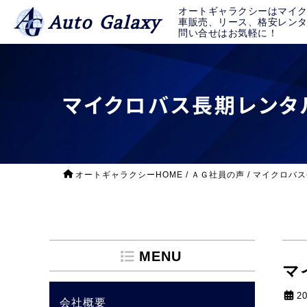
オートギャラクシーはマイ
Auto Galaxy
車販売、リース、格安レン
問い合せはお気軽に！
マイクロバス長期レンタ
オートギャラクシーHOME
/
ＡＧ社員の声
/
マイクロバス
MENU
マ
2
会社概要