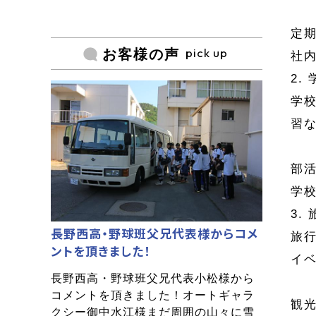
定
pick up
お客様の声
社
2.
学
習
部
学
3.
長野西高・野球班父兄代表様からコメ
旅
ントを頂きました！
イ
長野西高・野球班父兄代表小松様から
コメントを頂きました！オートギャラ
観
クシー御中水江様まだ周囲の山々に雪