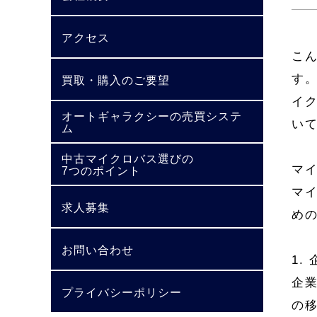
アクセス
こ
す
買取・購入のご要望
イ
オートギャラクシーの売買システ
い
ム
中古マイクロバス選びの
マ
7つのポイント
マ
求人募集
め
お問い合わせ
1.
企
プライバシーポリシー
の