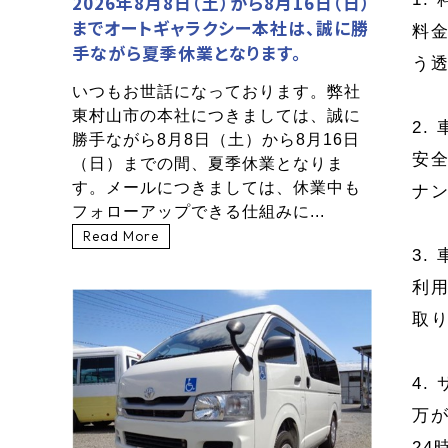
2026年8月8日（土）から8月16日（日）
までオートギャラクシー本社は、誠に勝
料
手ながら夏季休業となります。
う
いつもお世話になっております。弊社
東村山市の本社につきましては、誠に
2.
勝手ながら8月8日（土）から8月16日
安
（日）までの間、夏季休業となりま
す。メールにつきましては、休業中も
ナ
フォローアップできる仕組みに...
Read More
3.
利
取
4.
万
2