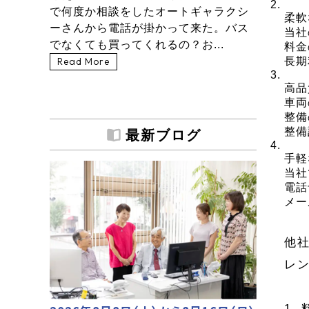
で何度か相談をしたオートギャラクシ
柔軟
ーさんから電話が掛かって来た。バス
当社
でなくても買ってくれるの？お...
料金
長期
Read More
高品
車両
整備
整備
最新ブログ
手軽
当社
電話
メー
他
レ
1.