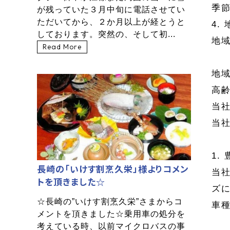
季
が残っていた３月中旬に電話させてい
ただいてから、２か月以上が経とうと
4.
しております。突然の、そして初...
地
Read More
地
高
当
当
1.
長崎の「いけす割烹久栄」様よりコメン
当
トを頂きました☆
ズ
☆長崎の”いけす割烹久栄”さまからコ
車
メントを頂きました☆乗用車の処分を
考えている時、以前マイクロバスの事