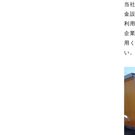
当
金
利
企
用
い