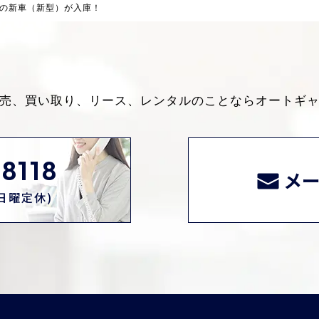
の新車（新型）が入庫！
売、買い取り、リース、レンタルのことなら
オートギ
8118
メ
0(日曜定休)