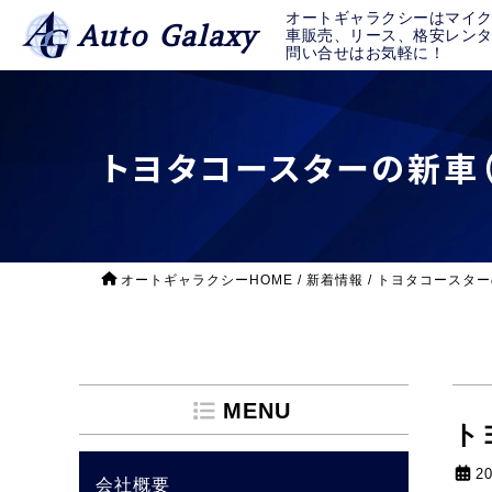
オートギャラクシーはマイ
Auto Galaxy
車販売、リース、格安レン
問い合せはお気軽に！
トヨタコースターの新車
オートギャラクシーHOME
/
新着情報
/
トヨタコースター
MENU
ト
2
会社概要