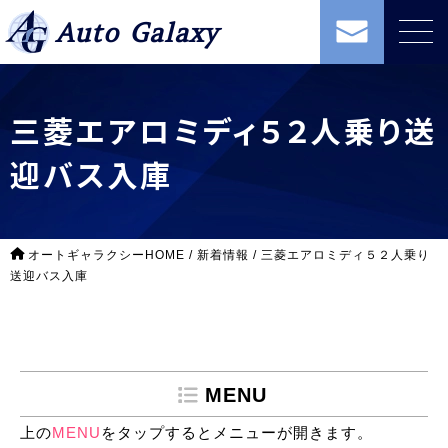
Auto Galaxy
三菱エアロミディ５２人乗り送
迎バス入庫
オートギャラクシーHOME
/
新着情報
/
三菱エアロミディ５２人乗り
送迎バス入庫
MENU
上の
MENU
をタップするとメニューが開きます。