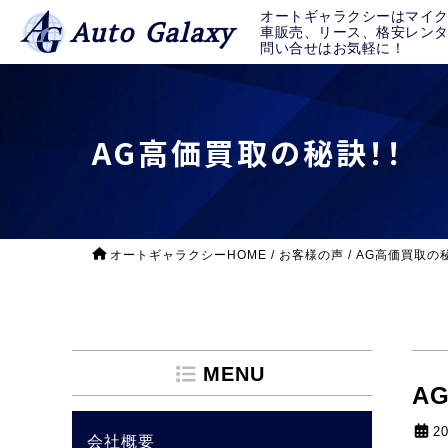
オートギャラクシーはマイ
Auto Galaxy
車販売、リース、格安レン
問い合せはお気軽に！
AG高価買取の秘訣！！
オートギャラクシーHOME
/
お客様の声
/
AG高価買取の
MENU
A
2
会社概要