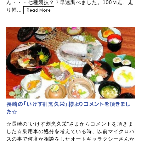
ん・・・七種競技？？早速調べました。100Ｍ走、走
り幅...
Read More
長崎の「いけす割烹久栄」様よりコメントを頂きまし
た☆
☆長崎の”いけす割烹久栄”さまからコメントを頂きま
した☆乗用車の処分を考えている時、以前マイクロバ
スの事で何度か相談をしたオートギャラクシーさんか