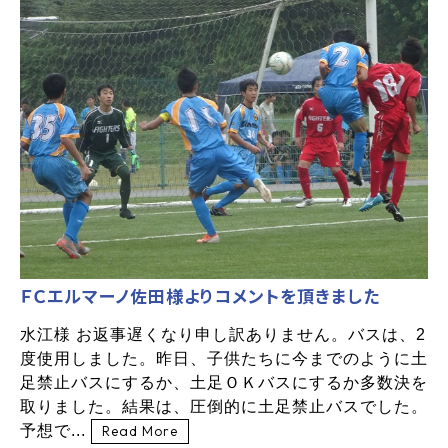
ＦＣエルマーノ佐田様よりコメントを頂きました
水江様 お返事遅くなり申し訳ありません。バスは、2
度使用しました。昨日、子供たちに今までのように土
足禁止バスにするか、土足ＯＫバスにするか多数決を
取りました。結果は、圧倒的に土足禁止バスでした。
予想で...
Read More