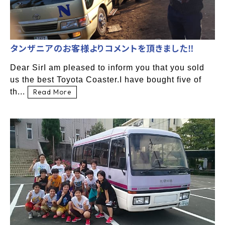
タンザニアのお客様よりコメントを頂きました‼
Dear SirI am pleased to inform you that you sold
us the best Toyota Coaster.I have bought five of
th...
Read More